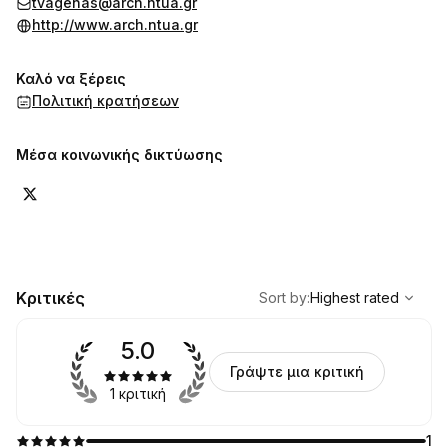
tvagenas@arch.ntua.gr
http://www.arch.ntua.gr
Καλό να ξέρεις
Πολιτική κρατήσεων
Μέσα κοινωνικής δικτύωσης
,
Highest rated
Sort
Κριτικές
Sort by
:
Highest rated
5.0
Γράψτε μια κριτική
1 κριτική
1