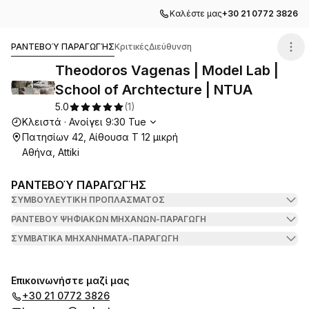
Καλέστε μας
+30 21 0772 3826
Theodoros Vagenas | Model Lab | School of Archtectur
ΡΑΝΤΕΒΟΎ ΠΑΡΑΓΩΓΉΣ
Κριτικές
Διεύθυνση
Theodoros Vagenas | Model Lab |
School of Archtecture | NTUA
5.0
(
1
)
Ώρες λειτουργίας
Κλειστά
·
Ανοίγει
9:30
Tue
Πατησίων 42, Αίθουσα Τ 12 μικρή
Αθήνα, Attiki
ΡΑΝΤΕΒΟΎ ΠΑΡΑΓΩΓΉΣ
ΣΥΜΒΟΥΛΕΥΤΙΚΉ ΠΡΟΠΛΆΣΜΑΤΟΣ
ΡΑΝΤΕΒΟΎ ΨΗΦΙΑΚΏΝ ΜΗΧΑΝΏΝ-ΠΑΡΑΓΩΓΉ
ΣΥΜΒΑΤΙΚΆ ΜΗΧΑΝΉΜΑΤΑ-ΠΑΡΑΓΩΓΉ
Επικοινωνήστε μαζί μας
+30 21 0772 3826