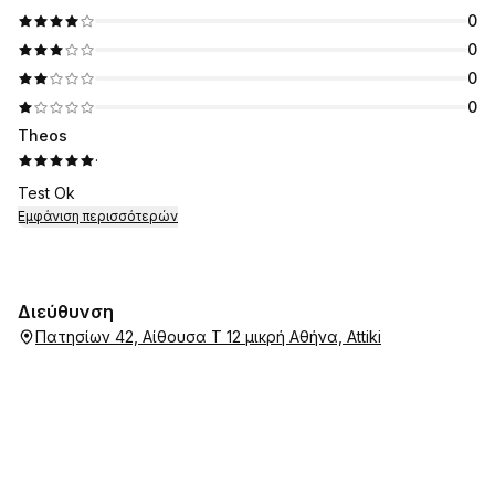
0
0
0
0
Theos
·
Test Ok
Εμφάνιση περισσότερών
Διεύθυνση
Πατησίων 42, Αίθουσα Τ 12 μικρή Αθήνα, Attiki